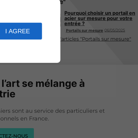
mesure"
Pourquoi choisir un portail en
acier sur mesure pour votre
entrée ?
06/05/2025
I AGREE
Portails sur mesure
Plus d'articles "Portails sur mesure"
l’art se mélange à
trie
ers sont au service des particuliers et
ionnels en France.
CTEZ-NOUS