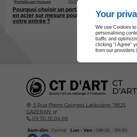
06/05/2025
Portails sur mesure
Pourquoi choisir un portail
Your priva
en acier sur mesure pour
votre entrée ?
We use Cookies to
personalising conte
traffic and optimizi
clicking "I Agree" 
from our providers
CT
D’ART
5 Rue Pierre Georges Latécoère,
78125
GAZERAN
09 70 35 04 69
Sam-dim
: Fermé
Lun - Ven
: 08h30 - 19h30