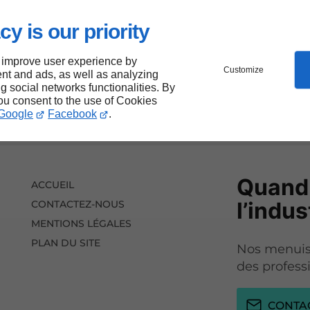
cy is our priority
 improve user experience by
Customize
nt and ads, as well as analyzing
ng social networks functionalities. By
you consent to the use of Cookies
Google
Facebook
.
Quand 
ACCUEIL
l’indus
CONTACTEZ-NOUS
MENTIONS LÉGALES
PLAN DU SITE
Nos menuisi
des profess
CONTA