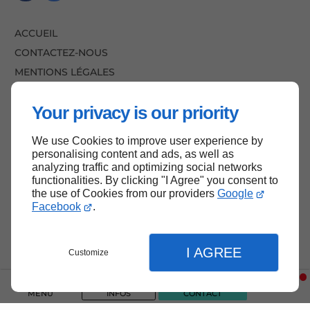
ACCUEIL
CONTACTEZ-NOUS
MENTIONS LÉGALES
PLAN DU SITE
Your privacy is our priority
We use Cookies to improve user experience by
HAUT DE PAGE
personalising content and ads, as well as
analyzing traffic and optimizing social networks
functionalities. By clicking "I Agree" you consent to
the use of Cookies from our providers
Google
Facebook
.
I AGREE
Customize
MENU
INFOS
CONTACT