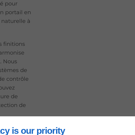
té pour
n portail en
naturelle à
 finitions
'harmonise
. Nous
ystèmes de
de contrôle
pouvez
ture de
otection de
cy is our priority