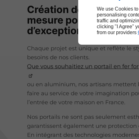
Création de portails su
We use Cookies to
personalising conte
mesure pour un extérie
traffic and optimizi
clicking "I Agree" 
d’exception
from our providers
Chaque projet est unique et reflète le sty
besoins de nos clients.
Que vous souhaitiez un portail en fer for
ou en aluminium, nos artisans mettent l
faire au service de votre imagination p
l’entrée de votre maison en France.
Nos portails ne sont pas seulement esthé
garantissent également une protection 
En intégrant des technologies modernes