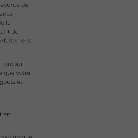
sécurité de
iance
de la
tant de
parfaitement
 tout au
e que votre
 goûts et
t en
rtail unique