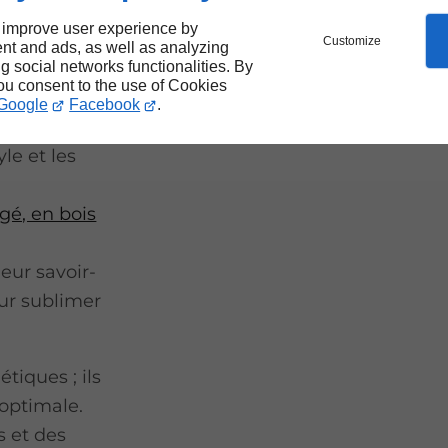
r
 improve user experience by
Customize
nt and ads, as well as analyzing
ur
ng social networks functionalities. By
you consent to the use of Cookies
Google
Facebook
.
le et les
gé, en bois
eur savoir-
our sublimer
tiques ; ils
optimale.
 et des