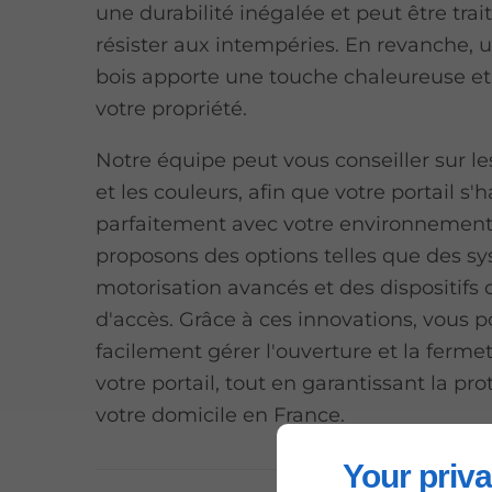
une durabilité inégalée et peut être trai
résister aux intempéries. En revanche, u
bois apporte une touche chaleureuse et 
votre propriété.
Notre équipe peut vous conseiller sur les
et les couleurs, afin que votre portail s
parfaitement avec votre environnement
proposons des options telles que des s
motorisation avancés et des dispositifs 
d'accès. Grâce à ces innovations, vous 
facilement gérer l'ouverture et la ferme
votre portail, tout en garantissant la pr
votre domicile en France.
Your priva