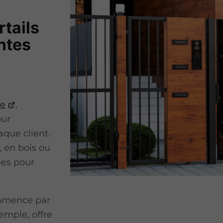
rtails
entes
re
,
our
que client.
, en bois ou
ées pour
ommence par
emple, offre