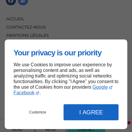
ACCUEIL
CONTACTEZ-NOUS
MENTIONS LÉGALES
PLAN DU SITE
Your privacy is our priority
We use Cookies to improve user experience by
HAUT DE PAGE
personalising content and ads, as well as
analyzing traffic and optimizing social networks
functionalities. By clicking "I Agree" you consent to
the use of Cookies from our providers
Google
Facebook
.
I AGREE
Customize
MENU
INFOS
CONTACT