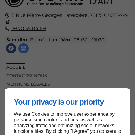
D’ART
5 Rue Pierre Georges Latécoère,
78125
GAZERAN
09 70 35 04 69
Sam-dim
: Fermé
Lun - Ven
: 08h30 - 19h30
ACCUEIL
CONTACTEZ-NOUS
MENTIONS LÉGALES
PLAN DU SITE
Your privacy is our priority
We use Cookies to improve user experience by
HAUT DE PAGE
personalising content and ads, as well as
analyzing traffic and optimizing social networks
functionalities. By clicking "I Agree" you consent to