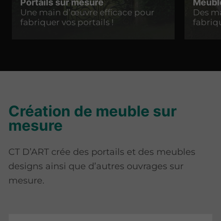
Portails sur mesure
Meuble
Une main d’œuvre efficace pour
Des ma
fabriquer vos portails !
fabriq
Création de meuble sur
mesure
CT D’ART crée des portails et des meubles
designs ainsi que d’autres ouvrages sur
mesure.